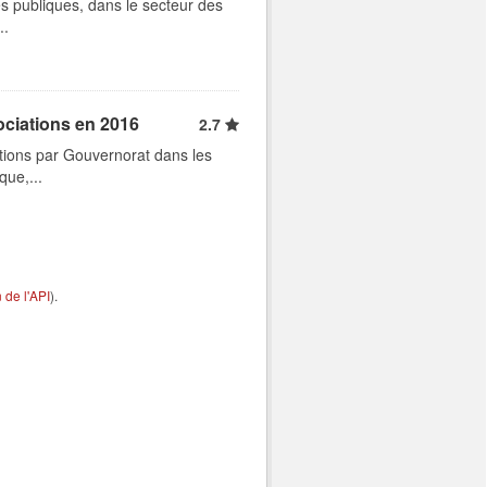
s publiques, dans le secteur des
..
ociations en 2016
2.7
tions par Gouvernorat dans les
que,...
de l'API
).