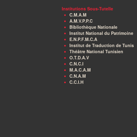
Institutions Sous-Tutelle
C.M.A.M
A.M.V.P.P.C
Bibliothèque Nationale
Institut National du Patrimoine
E.N.P.F.M.C.A
Institut de Traduction de Tunis
Théâtre National Tunisien
O.T.D.A.V
C.N.C.I
M.A.C.A.M
C.N.A.M
C.C.I.H