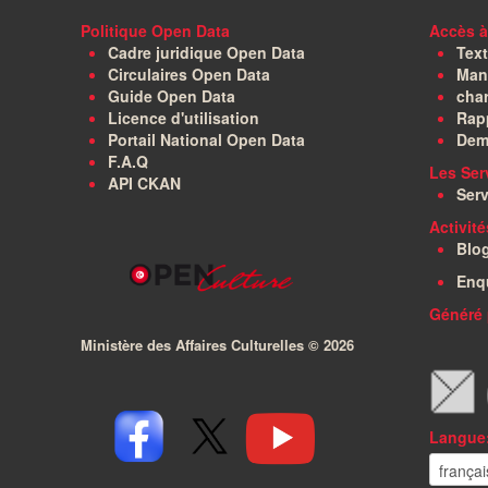
Politique Open Data
Accès à
Cadre juridique Open Data
Text
Circulaires Open Data
Manu
Guide Open Data
char
Licence d'utilisation
Rapp
Portail National Open Data
Dem
F.A.Q
Les Ser
API CKAN
Serv
Activit
Blo
Enq
Généré 
Ministère des Affaires Culturelles ©
2026
Langue