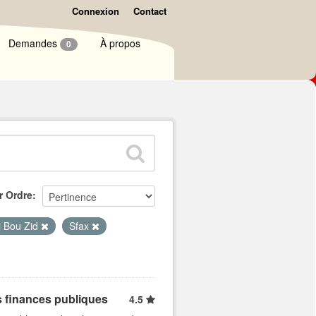
Connexion
Contact
Demandes
À propos
0
r Ordre
i Bou Zid
Sfax
s finances publiques
4.5