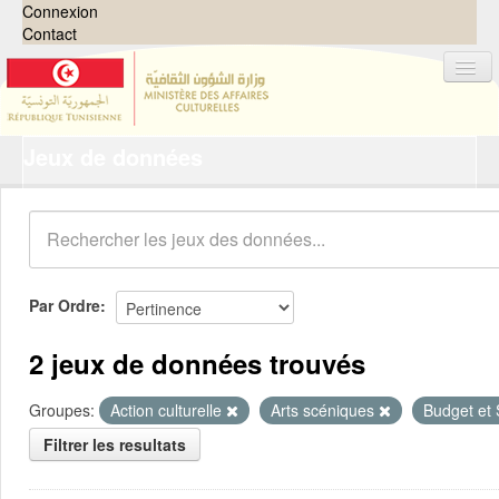
Connexion
Contact
Jeux de données
Jeux de données
Organisations
Groupes
Demandes
0
Par Ordre
À propos
2 jeux de données trouvés
Groupes:
Action culturelle
Arts scéniques
Budget et
Filtrer les resultats