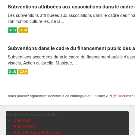
Subventions attribuées aux associations dans le cadre
Les subventions attribuées aux associations dans le cadre des fina
l’animation culturelles, de la...
XLS
CSV
Subventions dans le cadre du financement public des a
Subventions accordées dans le cadre du financement public d'asso
visuels, Action culturelle, Musique,...
XLS
CSV
Vous pouvez également accéder à ce catalogue en utilisant
API
(cf
Documentat
Institutions Sous-Tutelle
C.M.A.M
A.M.V.P.P.C
Bibliothèque Nationale