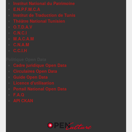
Institut National du Patrimoine
E.N.P.F.M.C.A
Institut de Traduction de Tunis
Théâtre National Tunisien
O.T.D.A.V
C.N.C.I
M.A.C.A.M
C.N.A.M
C.C.I.H
Politique Open Data
Cadre juridique Open Data
Circulaires Open Data
Guide Open Data
Licence d'utilisation
Portail National Open Data
F.A.Q
API CKAN