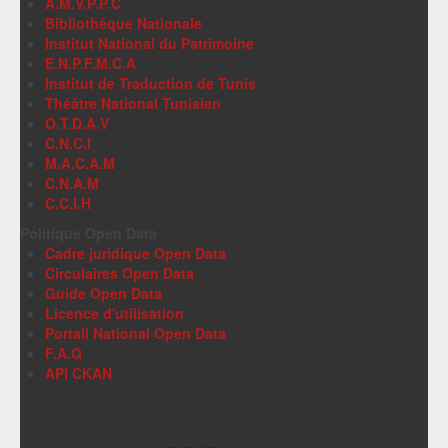
A.M.V.P.P.C
Bibliothèque Nationale
Institut National du Patrimoine
E.N.P.F.M.C.A
Institut de Traduction de Tunis
Théâtre National Tunisien
O.T.D.A.V
C.N.C.I
M.A.C.A.M
C.N.A.M
C.C.I.H
Politique Open Data
Cadre juridique Open Data
Circulaires Open Data
Guide Open Data
Licence d'utilisation
Portail National Open Data
F.A.Q
API CKAN