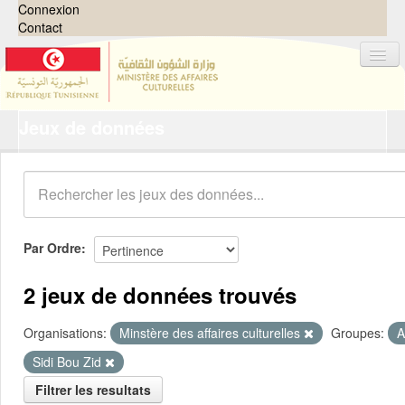
Connexion
Contact
Jeux de données
Jeux de données
Organisations
Groupes
Demandes
0
Par Ordre
À propos
2 jeux de données trouvés
Organisations:
Minstère des affaires culturelles
Groupes:
A
Sidi Bou Zid
Filtrer les resultats