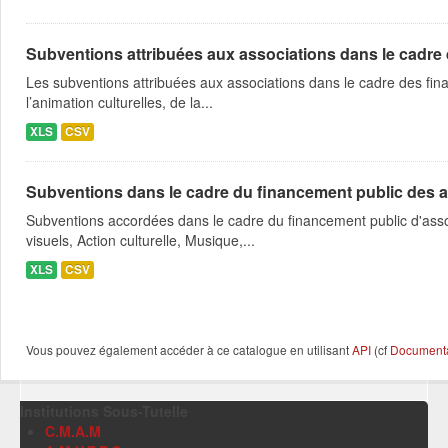
Subventions attribuées aux associations dans le cadre
Les subventions attribuées aux associations dans le cadre des fina
l’animation culturelles, de la...
XLS
CSV
Subventions dans le cadre du financement public des a
Subventions accordées dans le cadre du financement public d'asso
visuels, Action culturelle, Musique,...
XLS
CSV
Vous pouvez également accéder à ce catalogue en utilisant
API
(cf
Documentat
Institutions Sous-Tutelle
C.M.A.M