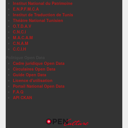
Institut National du Patrimoine
E.N.P.F.M.C.A
Institut de Traduction de Tunis
Théâtre National Tunisien
O.T.D.A.V
C.N.C.I
M.A.C.A.M
C.N.A.M
C.C.I.H
Politique Open Data
Cadre juridique Open Data
Circulaires Open Data
Guide Open Data
Licence d'utilisation
Portail National Open Data
F.A.Q
API CKAN