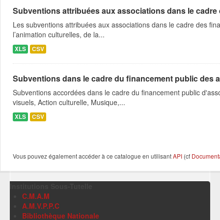
Subventions attribuées aux associations dans le cadre
Les subventions attribuées aux associations dans le cadre des fina
l’animation culturelles, de la...
XLS
CSV
Subventions dans le cadre du financement public des a
Subventions accordées dans le cadre du financement public d'asso
visuels, Action culturelle, Musique,...
XLS
CSV
Vous pouvez également accéder à ce catalogue en utilisant
API
(cf
Documentat
Institutions Sous-Tutelle
C.M.A.M
A.M.V.P.P.C
Bibliothèque Nationale