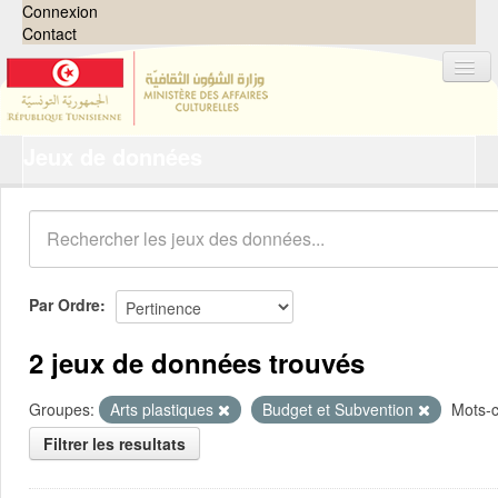
Connexion
Contact
Jeux de données
Jeux de données
Organisations
Groupes
Demandes
0
Par Ordre
À propos
2 jeux de données trouvés
Groupes:
Arts plastiques
Budget et Subvention
Mots-c
Filtrer les resultats