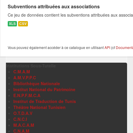
Subventions attribuées aux associations
Ce jeu de données contient les subventions attribuées aux associa
XLS
CSV
Vous pouvez également accéder à ce catalogue en utilisant
API
(cf
Documentat
Institutions Sous-Tutelle
C.M.A.M
A.M.V.P.P.C
Bibliothèque Nationale
Institut National du Patrimoine
E.N.P.F.M.C.A
Institut de Traduction de Tunis
Théâtre National Tunisien
O.T.D.A.V
C.N.C.I
M.A.C.A.M
C.N.A.M