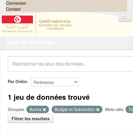
Connexion
Contact
Jeux de données
Jeux de données
Organisations
Groupes
Demandes
0
Par Ordre
À propos
1 jeu de données trouvé
Groupes:
Autres
Budget et Subvention
Mots-clés:
T
Filtrer les resultats