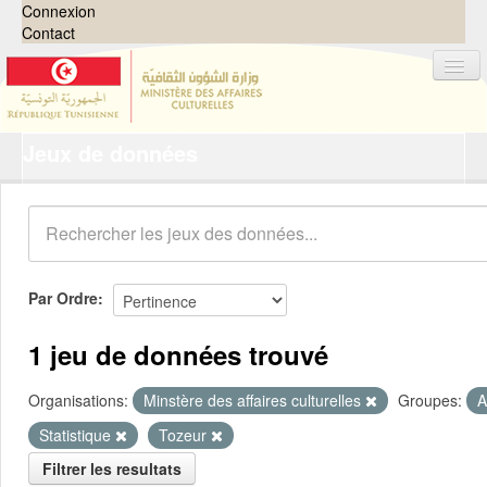
Connexion
Contact
Jeux de données
Jeux de données
Organisations
Groupes
Demandes
0
Par Ordre
À propos
1 jeu de données trouvé
Organisations:
Minstère des affaires culturelles
Groupes:
A
Statistique
Tozeur
Filtrer les resultats