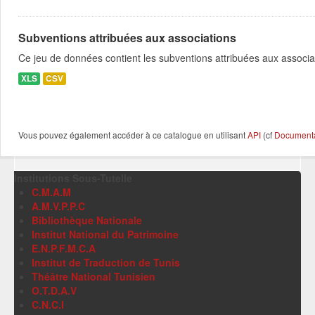
Subventions attribuées aux associations
Ce jeu de données contient les subventions attribuées aux associa
XLS
CSV
Vous pouvez également accéder à ce catalogue en utilisant
API
(cf
Documentat
Institutions Sous-Tutelle
C.M.A.M
A.M.V.P.P.C
Bibliothèque Nationale
Institut National du Patrimoine
E.N.P.F.M.C.A
Institut de Traduction de Tunis
Théâtre National Tunisien
O.T.D.A.V
C.N.C.I