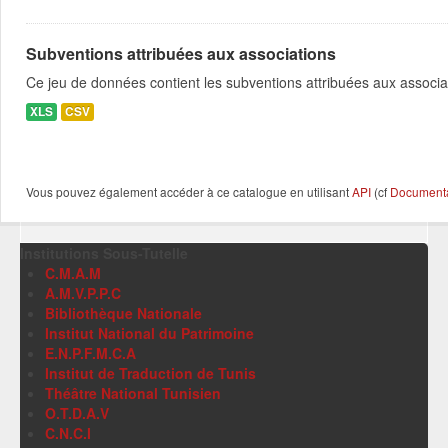
Subventions attribuées aux associations
Ce jeu de données contient les subventions attribuées aux associa
XLS
CSV
Vous pouvez également accéder à ce catalogue en utilisant
API
(cf
Documentat
Institutions Sous-Tutelle
C.M.A.M
A.M.V.P.P.C
Bibliothèque Nationale
Institut National du Patrimoine
E.N.P.F.M.C.A
Institut de Traduction de Tunis
Théâtre National Tunisien
O.T.D.A.V
C.N.C.I