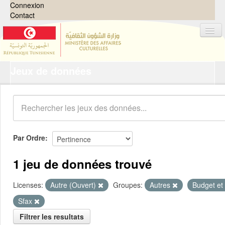
Connexion
Contact
Jeux de données
Jeux de données
Organisations
Groupes
Demandes
0
Par Ordre
À propos
1 jeu de données trouvé
Licenses:
Autre (Ouvert)
Groupes:
Autres
Budget et
Sfax
Filtrer les resultats