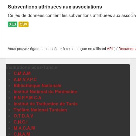
Subventions attribuées aux associations
Ce jeu de données contient les subventions attribuées aux associa
XLS
CSV
Vous pouvez également accéder à ce catalogue en utilisant
API
(cf
Documentat
Institutions Sous-Tutelle
C.M.A.M
A.M.V.P.P.C
Bibliothèque Nationale
Institut National du Patrimoine
E.N.P.F.M.C.A
Institut de Traduction de Tunis
Théâtre National Tunisien
O.T.D.A.V
C.N.C.I
M.A.C.A.M
C.N.A.M