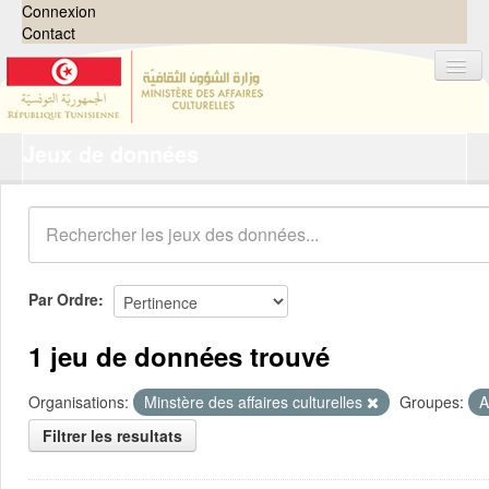
Connexion
Contact
Jeux de données
Jeux de données
Organisations
Groupes
Demandes
0
Par Ordre
À propos
1 jeu de données trouvé
Organisations:
Minstère des affaires culturelles
Groupes:
A
Filtrer les resultats