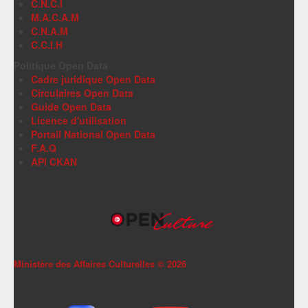
C.N.C.I
M.A.C.A.M
C.N.A.M
C.C.I.H
Politique Open Data
Cadre juridique Open Data
Circulaires Open Data
Guide Open Data
Licence d'utilisation
Portail National Open Data
F.A.Q
API CKAN
Ministère des Affaires Culturelles ©
2026