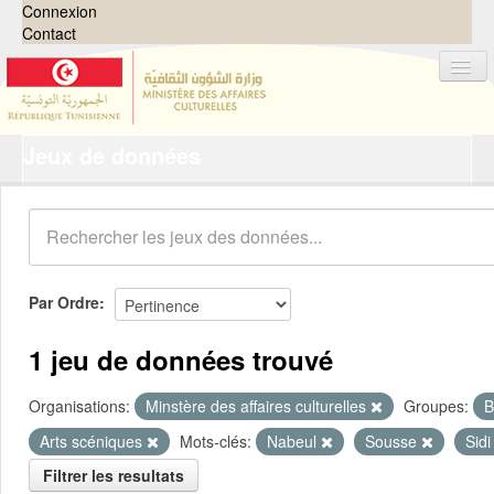
Connexion
Contact
Jeux de données
Jeux de données
Organisations
Groupes
Demandes
0
Par Ordre
À propos
1 jeu de données trouvé
Organisations:
Minstère des affaires culturelles
Groupes:
B
Arts scéniques
Mots-clés:
Nabeul
Sousse
Sid
Filtrer les resultats