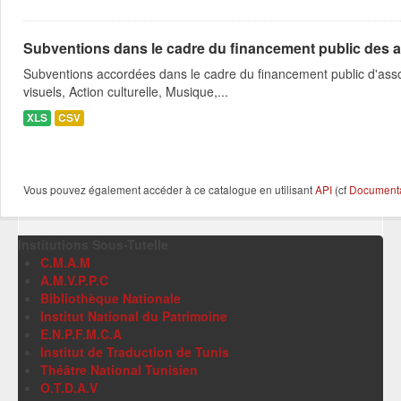
Subventions dans le cadre du financement public des a
Subventions accordées dans le cadre du financement public d'asso
visuels, Action culturelle, Musique,...
XLS
CSV
Vous pouvez également accéder à ce catalogue en utilisant
API
(cf
Documentat
Institutions Sous-Tutelle
C.M.A.M
A.M.V.P.P.C
Bibliothèque Nationale
Institut National du Patrimoine
E.N.P.F.M.C.A
Institut de Traduction de Tunis
Théâtre National Tunisien
O.T.D.A.V