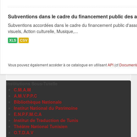
Subventions dans le cadre du financement public des a
Subventions accordées dans le cadre du financement public d'asso
visuels, Action culturelle, Musique,...
XLS
CSV
Vous pouvez également accéder à ce catalogue en utilisant
API
(cf
Documentat
Institutions Sous-Tutelle
C.M.A.M
A.M.V.P.P.C
Bibliothèque Nationale
Institut National du Patrimoine
E.N.P.F.M.C.A
Institut de Traduction de Tunis
Théâtre National Tunisien
O.T.D.A.V