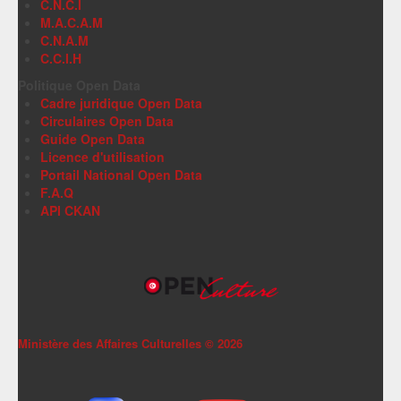
C.N.C.I
M.A.C.A.M
C.N.A.M
C.C.I.H
Politique Open Data
Cadre juridique Open Data
Circulaires Open Data
Guide Open Data
Licence d'utilisation
Portail National Open Data
F.A.Q
API CKAN
Ministère des Affaires Culturelles ©
2026