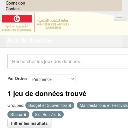
Connexion
Contact
Jeux de données
Jeux de données
Organisations
Groupes
Demandes
0
Par Ordre
À propos
1 jeu de données trouvé
Groupes:
Budget et Subvention
Manifestations et Festivals
Siliana
Sidi Bou Zid
Filtrer les resultats