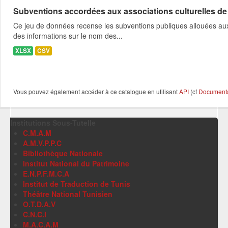
Subventions accordées aux associations culturelles d
Ce jeu de données recense les subventions publiques allouées aux 
des informations sur le nom des...
XLSX
CSV
Vous pouvez également accéder à ce catalogue en utilisant
API
(cf
Documentat
Institutions Sous-Tutelle
C.M.A.M
A.M.V.P.P.C
Bibliothèque Nationale
Institut National du Patrimoine
E.N.P.F.M.C.A
Institut de Traduction de Tunis
Théâtre National Tunisien
O.T.D.A.V
C.N.C.I
M.A.C.A.M