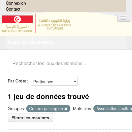
Connexion
Contact
Jeux de données
Jeux de données
Organisations
Groupes
Demandes
0
Par Ordre
À propos
1 jeu de données trouvé
Groupes:
Culture par région
Mots-clés:
Associations cultur
Filtrer les resultats