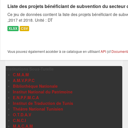
Liste des projets bénéficiant de subvention du secteur des
Ce jeu de données contient la liste des projets bénéficiant de subve
,2017 et 2018. Unité : DT
XLSX
CSV
Vous pouvez également accéder à ce catalogue en utilisant
API
(cf
Documentat
Institutions Sous-Tutelle
C.M.A.M
A.M.V.P.P.C
Bibliothèque Nationale
Institut National du Patrimoine
E.N.P.F.M.C.A
Institut de Traduction de Tunis
Théâtre National Tunisien
O.T.D.A.V
C.N.C.I
M.A.C.A.M