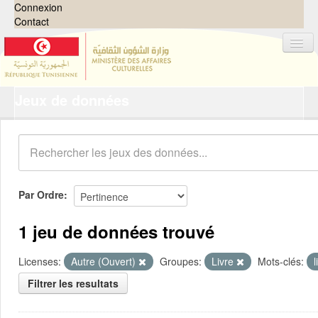
Connexion
Contact
Jeux de données
Jeux de données
Organisations
Groupes
Demandes
0
Par Ordre
À propos
1 jeu de données trouvé
Licenses:
Autre (Ouvert)
Groupes:
Livre
Mots-clés:
l
Filtrer les resultats