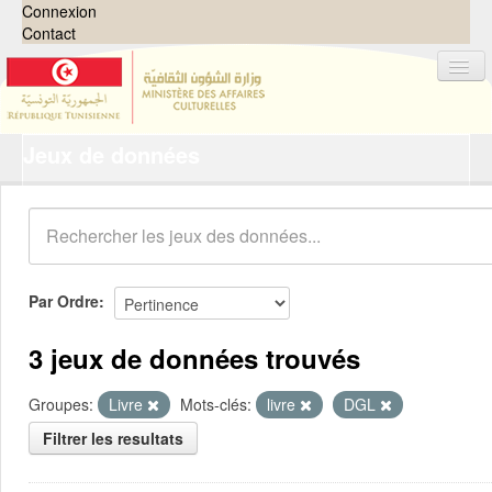
Connexion
Contact
Jeux de données
Jeux de données
Organisations
Groupes
Demandes
0
Par Ordre
À propos
3 jeux de données trouvés
Groupes:
Livre
Mots-clés:
livre
DGL
Filtrer les resultats