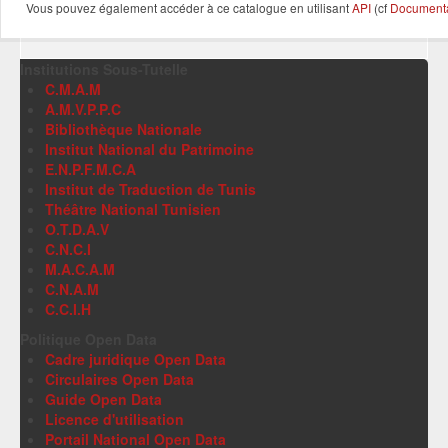
Vous pouvez également accéder à ce catalogue en utilisant
API
(cf
Documentat
Institutions Sous-Tutelle
C.M.A.M
A.M.V.P.P.C
Bibliothèque Nationale
Institut National du Patrimoine
E.N.P.F.M.C.A
Institut de Traduction de Tunis
Théâtre National Tunisien
O.T.D.A.V
C.N.C.I
M.A.C.A.M
C.N.A.M
C.C.I.H
Politique Open Data
Cadre juridique Open Data
Circulaires Open Data
Guide Open Data
Licence d'utilisation
Portail National Open Data