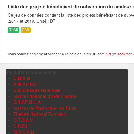
Liste des projets bénéficiant de subvention du secteur des
Ce jeu de données contient la liste des projets bénéficiant de subve
,2017 et 2018. Unité : DT
XLSX
CSV
Vous pouvez également accéder à ce catalogue en utilisant
API
(cf
Documentat
Institutions Sous-Tutelle
C.M.A.M
A.M.V.P.P.C
Bibliothèque Nationale
Institut National du Patrimoine
E.N.P.F.M.C.A
Institut de Traduction de Tunis
Théâtre National Tunisien
O.T.D.A.V
C.N.C.I
M.A.C.A.M