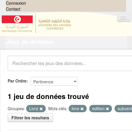
Connexion
Contact
Jeux de données
Jeux de données
Organisations
Groupes
Demandes
0
Par Ordre
À propos
1 jeu de données trouvé
Groupes:
Livre
Mots-clés:
livre
edition
subven
Filtrer les resultats