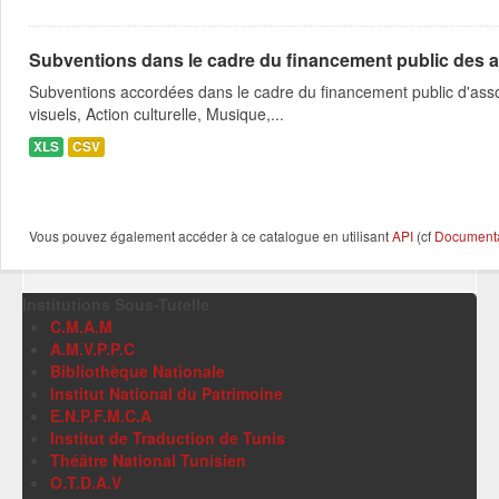
Subventions dans le cadre du financement public des a
Subventions accordées dans le cadre du financement public d'asso
visuels, Action culturelle, Musique,...
XLS
CSV
Vous pouvez également accéder à ce catalogue en utilisant
API
(cf
Documentat
Institutions Sous-Tutelle
C.M.A.M
A.M.V.P.P.C
Bibliothèque Nationale
Institut National du Patrimoine
E.N.P.F.M.C.A
Institut de Traduction de Tunis
Théâtre National Tunisien
O.T.D.A.V