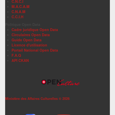
C.N.C.I
M.A.C.A.M
C.N.A.M
C.C.I.H
Politique Open Data
Cadre juridique Open Data
Circulaires Open Data
Guide Open Data
Licence d'utilisation
Portail National Open Data
F.A.Q
API CKAN
Ministère des Affaires Culturelles ©
2026