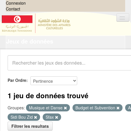
Connexion
Contact
Jeux de données
Jeux de données
Organisations
Groupes
Demandes
0
Par Ordre
À propos
1 jeu de données trouvé
Groupes:
Musique et Danse
Budget et Subvention
A
Sidi Bou Zid
Sfax
Filtrer les resultats