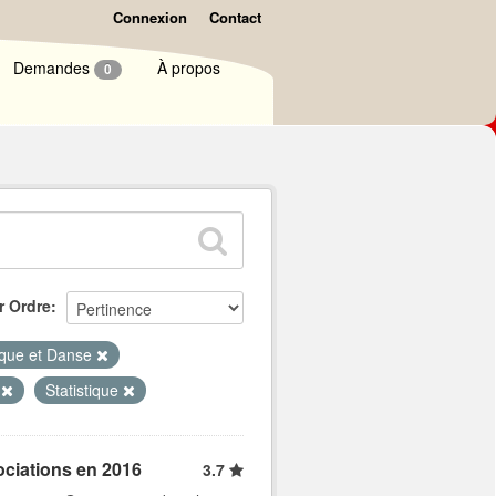
Connexion
Contact
Demandes
À propos
0
r Ordre
que et Danse
d
Statistique
ociations en 2016
3.7