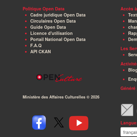
Politique Open Data
Accès à
Cadre juridique Open Data
Text
Circulaires Open Data
Manu
Guide Open Data
char
Licence d'utilisation
Rapp
Portail National Open Data
Dem
F.A.Q
Les Ser
API CKAN
Serv
Activit
Blo
Enq
Généré 
Ministère des Affaires Culturelles ©
2026
Langue