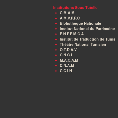
Institutions Sous-Tutelle
C.M.A.M
A.M.V.P.P.C
Bibliothèque Nationale
Institut National du Patrimoine
E.N.P.F.M.C.A
Institut de Traduction de Tunis
Théâtre National Tunisien
O.T.D.A.V
C.N.C.I
M.A.C.A.M
C.N.A.M
C.C.I.H