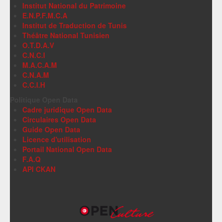
Institut National du Patrimoine
E.N.P.F.M.C.A
Institut de Traduction de Tunis
Théâtre National Tunisien
O.T.D.A.V
C.N.C.I
M.A.C.A.M
C.N.A.M
C.C.I.H
Politique Open Data
Cadre juridique Open Data
Circulaires Open Data
Guide Open Data
Licence d'utilisation
Portail National Open Data
F.A.Q
API CKAN