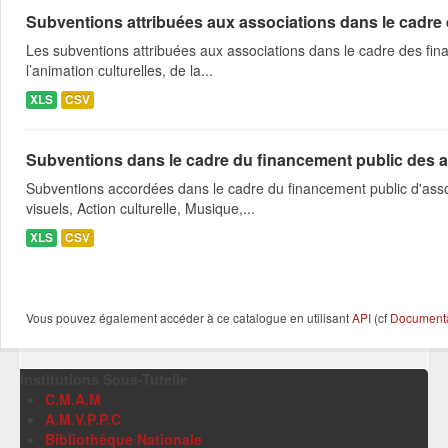
Subventions attribuées aux associations dans le cadre
Les subventions attribuées aux associations dans le cadre des fina
l’animation culturelles, de la...
XLS
CSV
Subventions dans le cadre du financement public des a
Subventions accordées dans le cadre du financement public d'asso
visuels, Action culturelle, Musique,...
XLS
CSV
Vous pouvez également accéder à ce catalogue en utilisant
API
(cf
Documentat
Institutions Sous-Tutelle
C.M.A.M
A.M.V.P.P.C
Bibliothèque Nationale