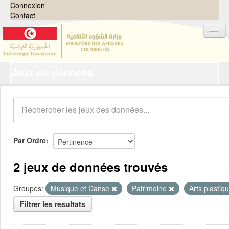
Connexion
Contact
Jeux de données
Jeux de données
Organisations
Groupes
Demandes
0
Par Ordre
À propos
2 jeux de données trouvés
Groupes:
Musique et Danse
Patrimoine
Arts plastiq
Filtrer les resultats