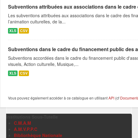
Subventions attribuées aux associations dans le cadre
Les subventions attribuées aux associations dans le cadre des fina
l’animation culturelles, de la...
XLS
CSV
Subventions dans le cadre du financement public des a
Subventions accordées dans le cadre du financement public d'asso
visuels, Action culturelle, Musique,...
XLS
CSV
Vous pouvez également accéder à ce catalogue en utilisant
API
(cf
Documentat
Institutions Sous-Tutelle
C.M.A.M
A.M.V.P.P.C
Bibliothèque Nationale