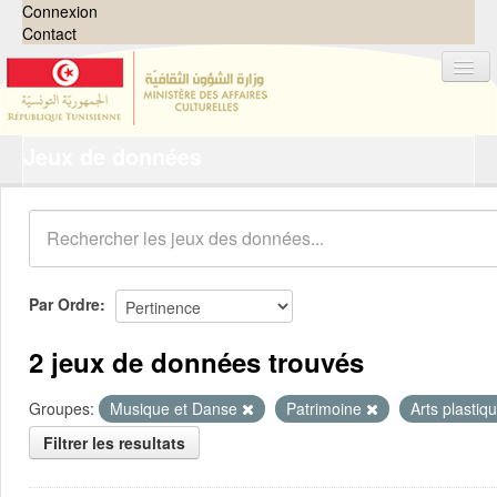
Connexion
Contact
Jeux de données
Jeux de données
Organisations
Groupes
Demandes
0
Par Ordre
À propos
2 jeux de données trouvés
Groupes:
Musique et Danse
Patrimoine
Arts plastiq
Filtrer les resultats