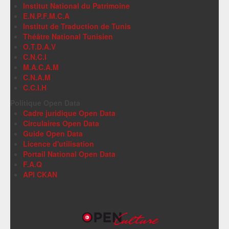
Institut National du Patrimoine
E.N.P.F.M.C.A
Institut de Traduction de Tunis
Théâtre National Tunisien
O.T.D.A.V
C.N.C.I
M.A.C.A.M
C.N.A.M
C.C.I.H
Politique Open Data
Cadre juridique Open Data
Circulaires Open Data
Guide Open Data
Licence d'utilisation
Portail National Open Data
F.A.Q
API CKAN