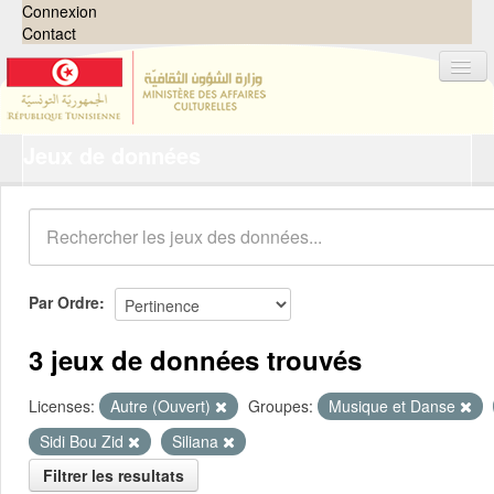
Connexion
Contact
Jeux de données
Jeux de données
Organisations
Groupes
Demandes
0
Par Ordre
À propos
3 jeux de données trouvés
Licenses:
Autre (Ouvert)
Groupes:
Musique et Danse
Sidi Bou Zid
Siliana
Filtrer les resultats