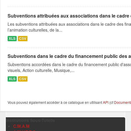
Subventions attribuées aux associations dans le cadre
Les subventions attribuées aux associations dans le cadre des fina
l’animation culturelles, de la...
XLS
CSV
Subventions dans le cadre du financement public des a
Subventions accordées dans le cadre du financement public d'asso
visuels, Action culturelle, Musique,...
XLS
CSV
Vous pouvez également accéder à ce catalogue en utilisant
API
(cf
Documentat
Institutions Sous-Tutelle
C.M.A.M