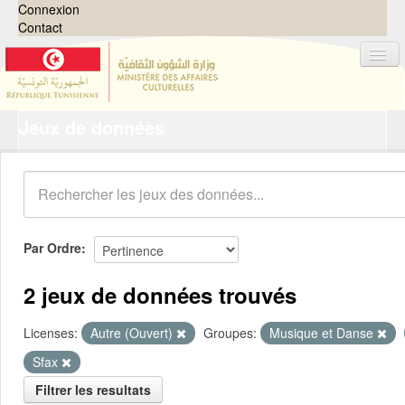
Connexion
Contact
Jeux de données
Jeux de données
Organisations
Groupes
Demandes
0
Par Ordre
À propos
2 jeux de données trouvés
Licenses:
Autre (Ouvert)
Groupes:
Musique et Danse
Sfax
Filtrer les resultats