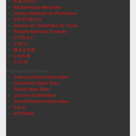
A.M.V.P.P.C
Bibliothèque Nationale
Institut National du Patrimoine
E.N.P.F.M.C.A
Institut de Traduction de Tunis
Théâtre National Tunisien
O.T.D.A.V
C.N.C.I
M.A.C.A.M
C.N.A.M
C.C.I.H
Politique Open Data
Cadre juridique Open Data
Circulaires Open Data
Guide Open Data
Licence d'utilisation
Portail National Open Data
F.A.Q
API CKAN