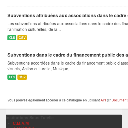
Subventions attribuées aux associations dans le cadre
Les subventions attribuées aux associations dans le cadre des fina
l’animation culturelles, de la...
XLS
CSV
Subventions dans le cadre du financement public des a
Subventions accordées dans le cadre du financement public d'asso
visuels, Action culturelle, Musique,...
XLS
CSV
Vous pouvez également accéder à ce catalogue en utilisant
API
(cf
Documentat
Institutions Sous-Tutelle
C.M.A.M