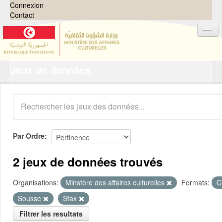
Connexion
Contact
Jeux de données
Jeux de données
Organisations
Groupes
Demandes
0
Par Ordre
À propos
2 jeux de données trouvés
Organisations:
Minstère des affaires culturelles
Formats:
C
Sousse
Sfax
Filtrer les resultats