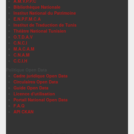
A.M.V.P.P.C
Bibliothèque Nationale
Institut National du Patrimoine
E.N.P.F.M.C.A
Institut de Traduction de Tunis
Théâtre National Tunisien
O.T.D.A.V
C.N.C.I
M.A.C.A.M
C.N.A.M
C.C.I.H
Politique Open Data
Cadre juridique Open Data
Circulaires Open Data
Guide Open Data
Licence d'utilisation
Portail National Open Data
F.A.Q
API CKAN