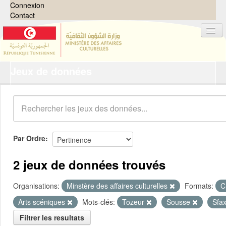
Connexion
Contact
Jeux de données
Jeux de données
Organisations
Groupes
Demandes
0
Par Ordre
À propos
2 jeux de données trouvés
Organisations:
Minstère des affaires culturelles
Formats:
C
Arts scéniques
Mots-clés:
Tozeur
Sousse
Sfa
Filtrer les resultats