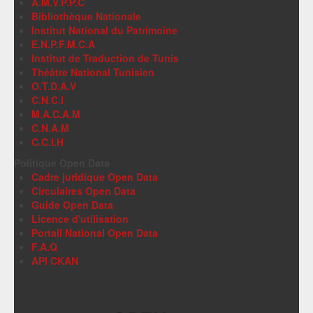
A.M.V.P.P.C
Bibliothèque Nationale
Institut National du Patrimoine
E.N.P.F.M.C.A
Institut de Traduction de Tunis
Théâtre National Tunisien
O.T.D.A.V
C.N.C.I
M.A.C.A.M
C.N.A.M
C.C.I.H
Politique Open Data
Cadre juridique Open Data
Circulaires Open Data
Guide Open Data
Licence d'utilisation
Portail National Open Data
F.A.Q
API CKAN