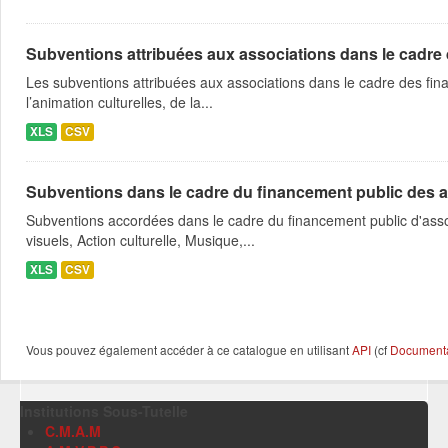
Subventions attribuées aux associations dans le cadre
Les subventions attribuées aux associations dans le cadre des fina
l’animation culturelles, de la...
XLS
CSV
Subventions dans le cadre du financement public des a
Subventions accordées dans le cadre du financement public d'asso
visuels, Action culturelle, Musique,...
XLS
CSV
Vous pouvez également accéder à ce catalogue en utilisant
API
(cf
Documentat
Institutions Sous-Tutelle
C.M.A.M