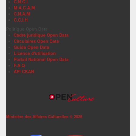
C.N.C.I
M.A.C.A.M
C.N.A.M
C.C.I.H
Politique Open Data
Cadre juridique Open Data
Circulaires Open Data
Guide Open Data
Licence d'utilisation
Portail National Open Data
F.A.Q
API CKAN
Ministère des Affaires Culturelles ©
2026