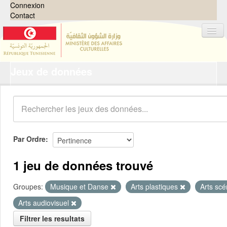
Connexion
Contact
Jeux de données
Jeux de données
Organisations
Groupes
Demandes
0
Par Ordre
À propos
1 jeu de données trouvé
Groupes:
Musique et Danse
Arts plastiques
Arts sc
Arts audiovisuel
Filtrer les resultats