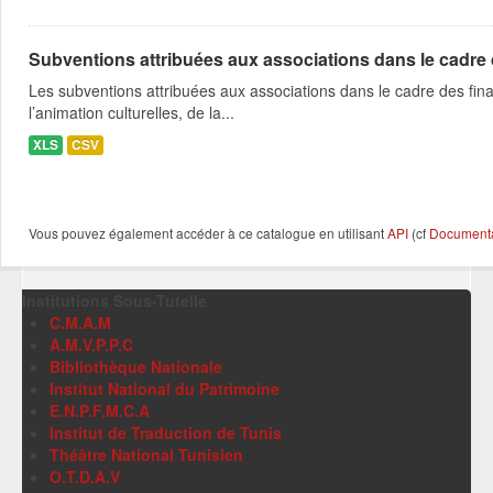
Subventions attribuées aux associations dans le cadre
Les subventions attribuées aux associations dans le cadre des fina
l’animation culturelles, de la...
XLS
CSV
Vous pouvez également accéder à ce catalogue en utilisant
API
(cf
Documentat
Institutions Sous-Tutelle
C.M.A.M
A.M.V.P.P.C
Bibliothèque Nationale
Institut National du Patrimoine
E.N.P.F.M.C.A
Institut de Traduction de Tunis
Théâtre National Tunisien
O.T.D.A.V