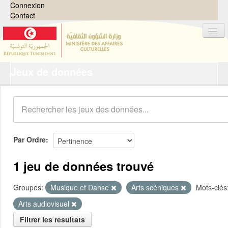
Connexion
Contact
Jeux de données
Jeux de données
Organisations
Groupes
Demandes
0
Par Ordre
À propos
1 jeu de données trouvé
Groupes:
Musique et Danse
Arts scéniques
Mots-clés
Arts audiovisuel
Filtrer les resultats