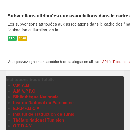
Subventions attribuées aux associations dans le cadre
Les subventions attribuées aux associations dans le cadre des fina
l’animation culturelles, de la...
XLS
CSV
Vous pouvez également accéder à ce catalogue en utilisant
API
(cf
Documentat
Institutions Sous-Tutelle
C.M.A.M
A.M.V.P.P.C
Bibliothèque Nationale
Institut National du Patrimoine
E.N.P.F.M.C.A
Institut de Traduction de Tunis
Théâtre National Tunisien
O.T.D.A.V