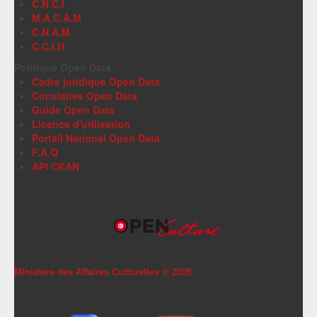
C.N.C.I
M.A.C.A.M
C.N.A.M
C.C.I.H
Politique Open Data
Cadre juridique Open Data
Circulaires Open Data
Guide Open Data
Licence d'utilisation
Portail National Open Data
F.A.Q
API CKAN
Ministère des Affaires Culturelles ©
2026