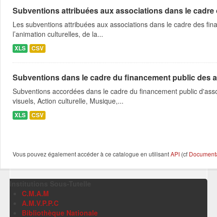
Subventions attribuées aux associations dans le cadre
Les subventions attribuées aux associations dans le cadre des fina
l’animation culturelles, de la...
XLS
CSV
Subventions dans le cadre du financement public des a
Subventions accordées dans le cadre du financement public d'asso
visuels, Action culturelle, Musique,...
XLS
CSV
Vous pouvez également accéder à ce catalogue en utilisant
API
(cf
Documentat
Institutions Sous-Tutelle
C.M.A.M
A.M.V.P.P.C
Bibliothèque Nationale