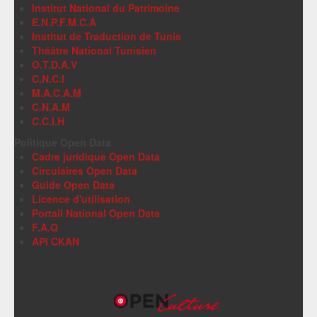
Institut National du Patrimoine
E.N.P.F.M.C.A
Institut de Traduction de Tunis
Théâtre National Tunisien
O.T.D.A.V
C.N.C.I
M.A.C.A.M
C.N.A.M
C.C.I.H
Politique Open Data
Cadre juridique Open Data
Circulaires Open Data
Guide Open Data
Licence d'utilisation
Portail National Open Data
F.A.Q
API CKAN