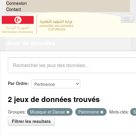
Connexion
Contact
Jeux de données
Jeux de données
Organisations
Groupes
Demandes
0
Par Ordre
À propos
2 jeux de données trouvés
Groupes:
Musique et Danse
Patrimoine
Mots-clés:
S
Filtrer les resultats