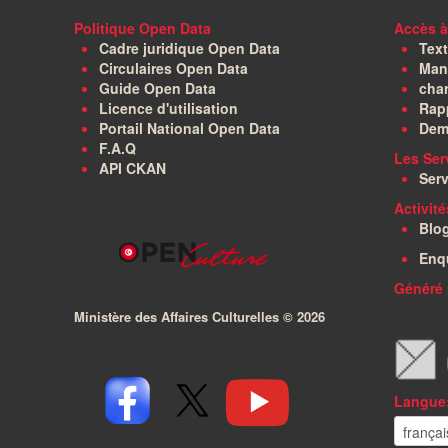
Politique Open Data
Accès à
Cadre juridique Open Data
Text
Circulaires Open Data
Manu
Guide Open Data
char
Licence d'utilisation
Rapp
Portail National Open Data
Dem
F.A.Q
Les Ser
API CKAN
Serv
Activit
Blo
Enq
Généré 
Ministère des Affaires Culturelles ©
2026
Langue