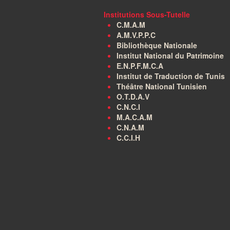
Institutions Sous-Tutelle
C.M.A.M
A.M.V.P.P.C
Bibliothèque Nationale
Institut National du Patrimoine
E.N.P.F.M.C.A
Institut de Traduction de Tunis
Théâtre National Tunisien
O.T.D.A.V
C.N.C.I
M.A.C.A.M
C.N.A.M
C.C.I.H