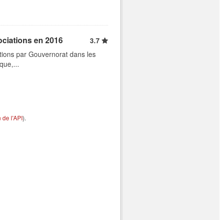
ociations en 2016
3.7
tions par Gouvernorat dans les
que,...
de l'API
).