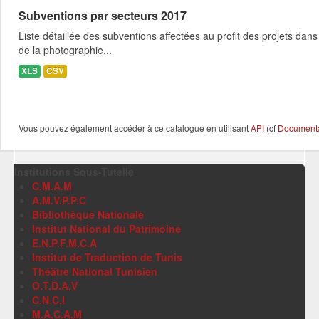
Subventions par secteurs 2017
Liste détaillée des subventions affectées au profit des projets dans
de la photographie...
XLS
CSV
Vous pouvez également accéder à ce catalogue en utilisant
API
(cf
Documentat
Institutions Sous-Tutelle
C.M.A.M
A.M.V.P.P.C
Bibliothèque Nationale
Institut National du Patrimoine
E.N.P.F.M.C.A
Institut de Traduction de Tunis
Théâtre National Tunisien
O.T.D.A.V
C.N.C.I
M.A.C.A.M