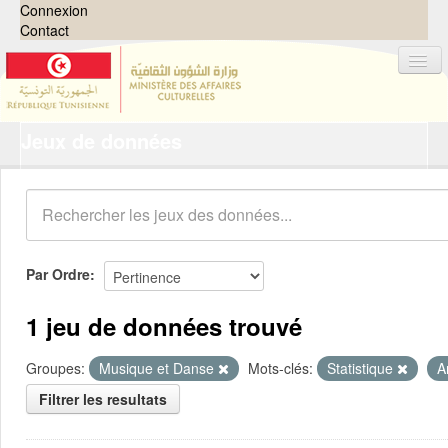
Connexion
Contact
Jeux de données
Jeux de données
Organisations
Groupes
Demandes
0
Par Ordre
À propos
1 jeu de données trouvé
Groupes:
Musique et Danse
Mots-clés:
Statistique
A
Filtrer les resultats