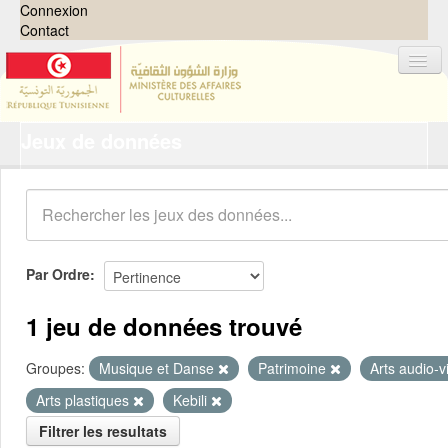
Connexion
Contact
Jeux de données
Jeux de données
Organisations
Groupes
Demandes
0
Par Ordre
À propos
1 jeu de données trouvé
Groupes:
Musique et Danse
Patrimoine
Arts audio-v
Arts plastiques
Kebili
Filtrer les resultats