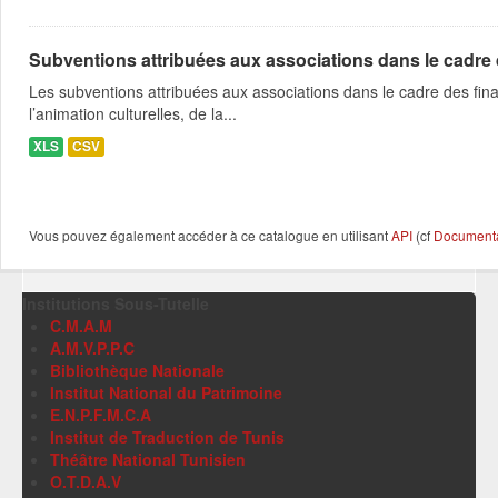
Subventions attribuées aux associations dans le cadre
Les subventions attribuées aux associations dans le cadre des fina
l’animation culturelles, de la...
XLS
CSV
Vous pouvez également accéder à ce catalogue en utilisant
API
(cf
Documentat
Institutions Sous-Tutelle
C.M.A.M
A.M.V.P.P.C
Bibliothèque Nationale
Institut National du Patrimoine
E.N.P.F.M.C.A
Institut de Traduction de Tunis
Théâtre National Tunisien
O.T.D.A.V