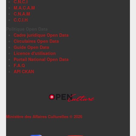
C.N.C.I
M.A.C.A.M
C.N.A.M
C.C.I.H
Politique Open Data
Cadre juridique Open Data
Circulaires Open Data
Guide Open Data
Licence d'utilisation
Portail National Open Data
F.A.Q
API CKAN
Ministère des Affaires Culturelles ©
2026