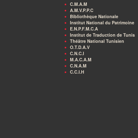
C.M.A.M
A.M.V.P.P.C
Bibliothèque Nationale
Institut National du Patrimoine
E.N.P.F.M.C.A
Institut de Traduction de Tunis
Théâtre National Tunisien
O.T.D.A.V
C.N.C.I
M.A.C.A.M
C.N.A.M
C.C.I.H