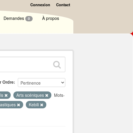
Connexion
Contact
Demandes
À propos
0
r Ordre
els
Arts scéniques
Mots-
lastiques
Kebili