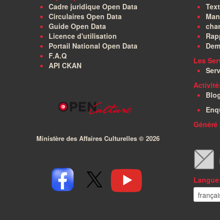
Cadre juridique Open Data
Text
Circulaires Open Data
Manu
Guide Open Data
char
Licence d'utilisation
Rapp
Portail National Open Data
Dem
F.A.Q
Les Ser
API CKAN
Serv
Activit
Blo
Enq
Généré 
Ministère des Affaires Culturelles ©
2026
Langue