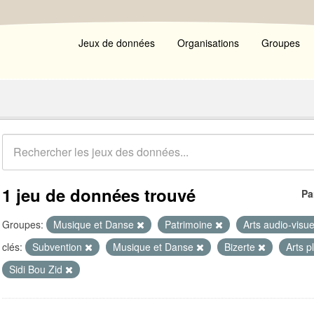
Jeux de données
Organisations
Groupes
1 jeu de données trouvé
Pa
Groupes:
Musique et Danse
Patrimoine
Arts audio-visu
clés:
Subvention
Musique et Danse
Bizerte
Arts p
Sidi Bou Zid