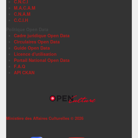
C.N.C.I
M.A.C.A.M
C.N.A.M
C.C.I.H
Politique Open Data
Cadre juridique Open Data
Circulaires Open Data
Guide Open Data
Licence d'utilisation
Portail National Open Data
F.A.Q
API CKAN
Ministère des Affaires Culturelles ©
2026