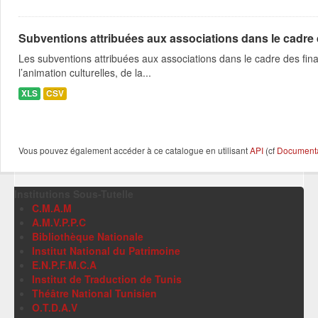
Subventions attribuées aux associations dans le cadre
Les subventions attribuées aux associations dans le cadre des fina
l’animation culturelles, de la...
XLS
CSV
Vous pouvez également accéder à ce catalogue en utilisant
API
(cf
Documentat
Institutions Sous-Tutelle
C.M.A.M
A.M.V.P.P.C
Bibliothèque Nationale
Institut National du Patrimoine
E.N.P.F.M.C.A
Institut de Traduction de Tunis
Théâtre National Tunisien
O.T.D.A.V