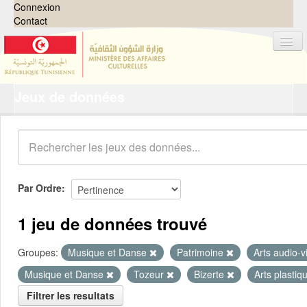
Connexion
Contact
Jeux de données
Jeux de données
Organisations
Groupes
Demandes
0
Par Ordre
À propos
1 jeu de données trouvé
Groupes:
Musique et Danse
Patrimoine
Arts audio-v
Musique et Danse
Tozeur
Bizerte
Arts plasti
Filtrer les resultats