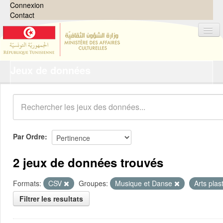
Connexion
Contact
Jeux de données
Jeux de données
Organisations
Groupes
Demandes
0
Par Ordre
À propos
2 jeux de données trouvés
Formats:
CSV
Groupes:
Musique et Danse
Arts pla
Filtrer les resultats