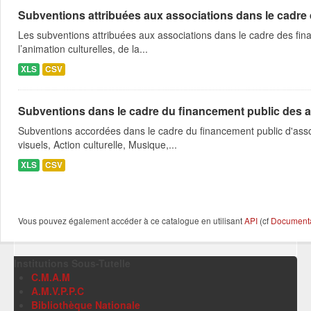
Subventions attribuées aux associations dans le cadre
Les subventions attribuées aux associations dans le cadre des fina
l’animation culturelles, de la...
XLS
CSV
Subventions dans le cadre du financement public des a
Subventions accordées dans le cadre du financement public d'asso
visuels, Action culturelle, Musique,...
XLS
CSV
Vous pouvez également accéder à ce catalogue en utilisant
API
(cf
Documentat
Institutions Sous-Tutelle
C.M.A.M
A.M.V.P.P.C
Bibliothèque Nationale