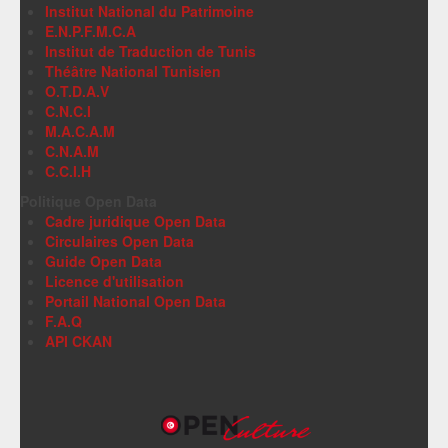
Institut National du Patrimoine
E.N.P.F.M.C.A
Institut de Traduction de Tunis
Théâtre National Tunisien
O.T.D.A.V
C.N.C.I
M.A.C.A.M
C.N.A.M
C.C.I.H
Politique Open Data
Cadre juridique Open Data
Circulaires Open Data
Guide Open Data
Licence d'utilisation
Portail National Open Data
F.A.Q
API CKAN