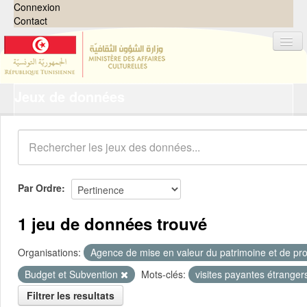
Connexion
Contact
Jeux de données
Jeux de données
Organisations
Groupes
Demandes
0
Par Ordre
À propos
1 jeu de données trouvé
Organisations:
Agence de mise en valeur du patrimoine et de pro
Budget et Subvention
Mots-clés:
visites payantes étrange
Filtrer les resultats