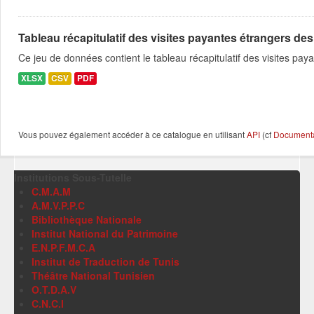
Tableau récapitulatif des visites payantes étrangers des
Ce jeu de données contient le tableau récapitulatif des visites pa
XLSX
CSV
PDF
Vous pouvez également accéder à ce catalogue en utilisant
API
(cf
Documentat
Institutions Sous-Tutelle
C.M.A.M
A.M.V.P.P.C
Bibliothèque Nationale
Institut National du Patrimoine
E.N.P.F.M.C.A
Institut de Traduction de Tunis
Théâtre National Tunisien
O.T.D.A.V
C.N.C.I