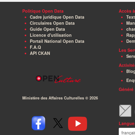
Politique Open Data
Accès à
Cadre juridique Open Data
Text
Circulaires Open Data
Manu
Guide Open Data
char
Licence d'utilisation
Rapp
Portail National Open Data
Dem
F.A.Q
Les Ser
API CKAN
Serv
Activit
Blo
Enq
Généré 
Ministère des Affaires Culturelles ©
2026
Langue