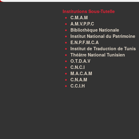
Institutions Sous-Tutelle
C.M.A.M
A.M.V.P.P.C
Bibliothèque Nationale
Institut National du Patrimoine
E.N.P.F.M.C.A
Institut de Traduction de Tunis
Théâtre National Tunisien
O.T.D.A.V
C.N.C.I
M.A.C.A.M
C.N.A.M
C.C.I.H