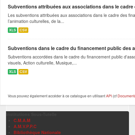
Subventions attribuées aux associations dans le cadre
Les subventions attribuées aux associations dans le cadre des fina
l’animation culturelles, de la...
XLS
CSV
Subventions dans le cadre du financement public des a
Subventions accordées dans le cadre du financement public d'asso
visuels, Action culturelle, Musique,...
XLS
CSV
Vous pouvez également accéder à ce catalogue en utilisant
API
(cf
Documentat
Institutions Sous-Tutelle
C.M.A.M
A.M.V.P.P.C
Bibliothèque Nationale