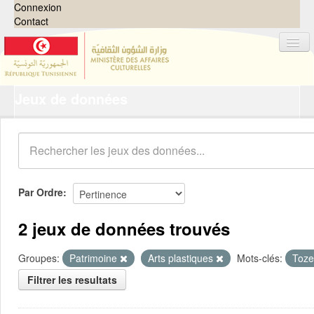
Connexion
Contact
Jeux de données
Jeux de données
Organisations
Groupes
Demandes
0
Par Ordre
À propos
2 jeux de données trouvés
Groupes:
Patrimoine
Arts plastiques
Mots-clés:
Toz
Filtrer les resultats