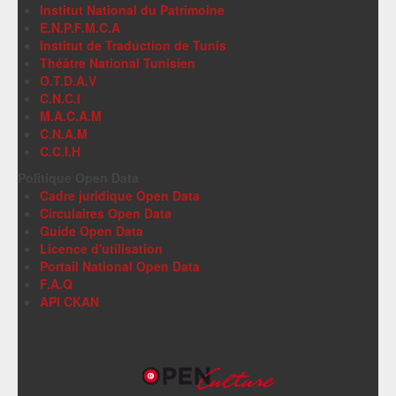
Institut National du Patrimoine
E.N.P.F.M.C.A
Institut de Traduction de Tunis
Théâtre National Tunisien
O.T.D.A.V
C.N.C.I
M.A.C.A.M
C.N.A.M
C.C.I.H
Politique Open Data
Cadre juridique Open Data
Circulaires Open Data
Guide Open Data
Licence d'utilisation
Portail National Open Data
F.A.Q
API CKAN