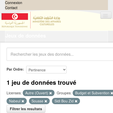
Connexion
Contact
Jeux de données
Jeux de données
Organisations
Groupes
Demandes
0
Par Ordre
À propos
1 jeu de données trouvé
Licenses:
Autre (Ouvert)
Groupes:
Budget et Subvention
Nabeul
Sousse
Sidi Bou Zid
Filtrer les resultats