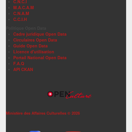
C.N.C.I
M.A.C.A.M
C.N.A.M
C.C.I.H
Politique Open Data
Cadre juridique Open Data
Circulaires Open Data
Guide Open Data
Licence d'utilisation
Portail National Open Data
F.A.Q
API CKAN
Ministère des Affaires Culturelles ©
2026