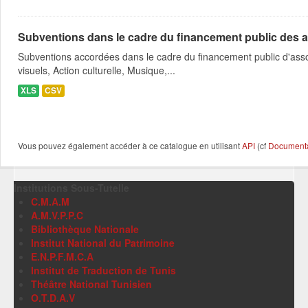
Subventions dans le cadre du financement public des a
Subventions accordées dans le cadre du financement public d'asso
visuels, Action culturelle, Musique,...
XLS
CSV
Vous pouvez également accéder à ce catalogue en utilisant
API
(cf
Documentat
Institutions Sous-Tutelle
C.M.A.M
A.M.V.P.P.C
Bibliothèque Nationale
Institut National du Patrimoine
E.N.P.F.M.C.A
Institut de Traduction de Tunis
Théâtre National Tunisien
O.T.D.A.V