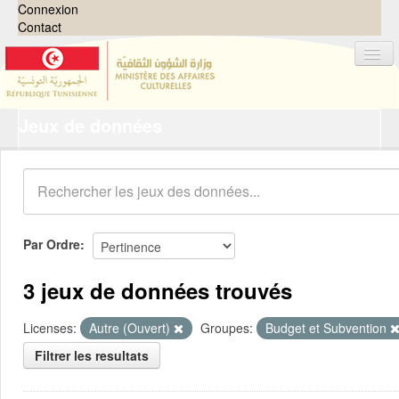
Connexion
Contact
Jeux de données
Jeux de données
Organisations
Groupes
Demandes
0
Par Ordre
À propos
3 jeux de données trouvés
Licenses:
Autre (Ouvert)
Groupes:
Budget et Subvention
Filtrer les resultats