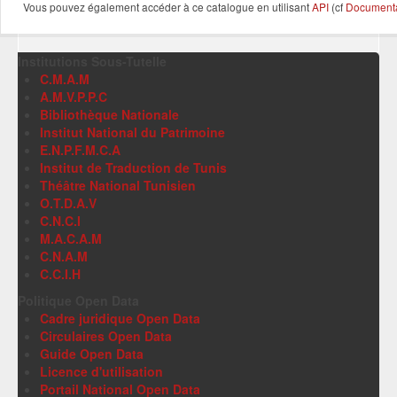
Vous pouvez également accéder à ce catalogue en utilisant
API
(cf
Documentat
Institutions Sous-Tutelle
C.M.A.M
A.M.V.P.P.C
Bibliothèque Nationale
Institut National du Patrimoine
E.N.P.F.M.C.A
Institut de Traduction de Tunis
Théâtre National Tunisien
O.T.D.A.V
C.N.C.I
M.A.C.A.M
C.N.A.M
C.C.I.H
Politique Open Data
Cadre juridique Open Data
Circulaires Open Data
Guide Open Data
Licence d'utilisation
Portail National Open Data