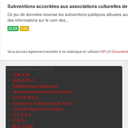
Subventions accordées aux associations culturelles d
Ce jeu de données recense les subventions publiques allouées aux 
des informations sur le nom des...
XLSX
CSV
Vous pouvez également accéder à ce catalogue en utilisant
API
(cf
Documentat
Institutions Sous-Tutelle
C.M.A.M
A.M.V.P.P.C
Bibliothèque Nationale
Institut National du Patrimoine
E.N.P.F.M.C.A
Institut de Traduction de Tunis
Théâtre National Tunisien
O.T.D.A.V
C.N.C.I
M.A.C.A.M