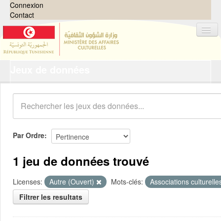
Connexion
Contact
Jeux de données
Jeux de données
Organisations
Groupes
Demandes
0
Par Ordre
À propos
1 jeu de données trouvé
Licenses:
Autre (Ouvert)
Mots-clés:
Associations culturell
Filtrer les resultats