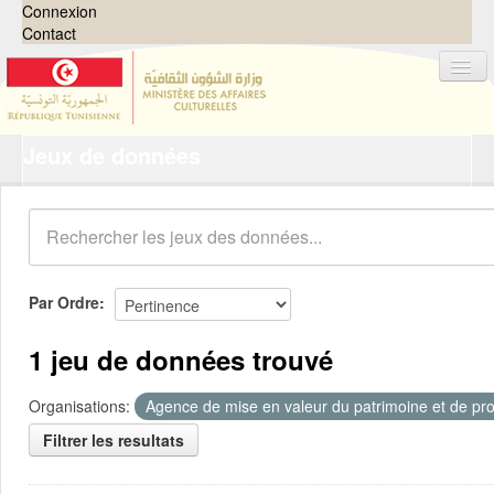
Connexion
Contact
Jeux de données
Jeux de données
Organisations
Groupes
Demandes
0
Par Ordre
À propos
1 jeu de données trouvé
Organisations:
Agence de mise en valeur du patrimoine et de pro
Filtrer les resultats