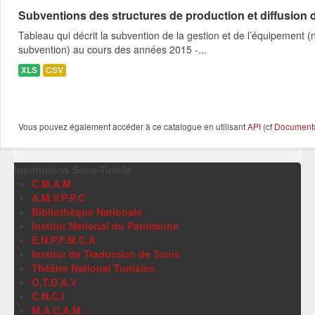
Subventions des structures de production et diffusion d
Tableau qui décrit la subvention de la gestion et de l’équipement
subvention) au cours des années 2015 -...
XLS
CSV
Vous pouvez également accéder à ce catalogue en utilisant
API
(cf
Documentat
Institutions Sous-Tutelle
C.M.A.M
A.M.V.P.P.C
Bibliothèque Nationale
Institut National du Patrimoine
E.N.P.F.M.C.A
Institut de Traduction de Tunis
Théâtre National Tunisien
O.T.D.A.V
C.N.C.I
M.A.C.A.M