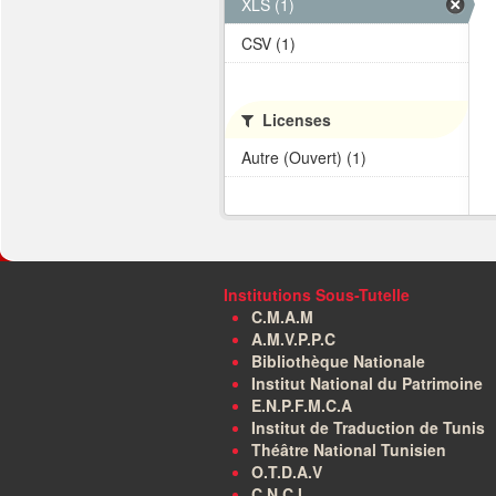
XLS (1)
CSV (1)
Licenses
Autre (Ouvert) (1)
Institutions Sous-Tutelle
C.M.A.M
A.M.V.P.P.C
Bibliothèque Nationale
Institut National du Patrimoine
E.N.P.F.M.C.A
Institut de Traduction de Tunis
Théâtre National Tunisien
O.T.D.A.V
C.N.C.I