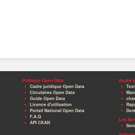
Politique Open Data
Accès à
Cadre juridique Open Data
Text
Circulaires Open Data
Manu
Guide Open Data
char
Licence d'utilisation
Rapp
Portail National Open Data
Dem
F.A.Q
Les Ser
API CKAN
Serv
Activit