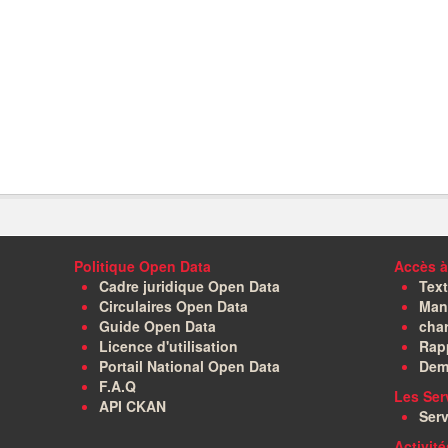
Politique Open Data
Accès à
Cadre juridique Open Data
Text
Circulaires Open Data
Manu
Guide Open Data
char
Licence d'utilisation
Rapp
Portail National Open Data
Dem
F.A.Q
Les Ser
API CKAN
Serv
Activit