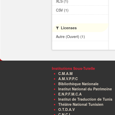
XLS (1)
CSV (1)
Licenses
Autre (Ouvert) (1)
Institutions Sous-Tutelle
C.M.A.M
A.M.V.P.P.C
Bibliothèque Nationale
Institut National du Patrimoine
E.N.P.F.M.C.A
Institut de Traduction de Tunis
Théâtre National Tunisien
O.T.D.A.V
C.N.C.I