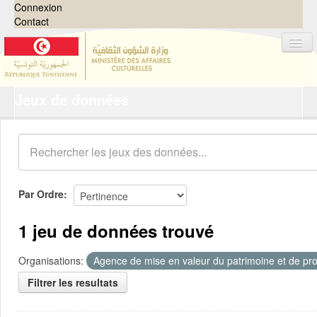
Connexion
Contact
Jeux de données
Jeux de données
Organisations
Groupes
Demandes
0
Par Ordre
À propos
1 jeu de données trouvé
Organisations:
Agence de mise en valeur du patrimoine et de pro
Filtrer les resultats