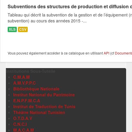
Subventions des structures de production et diffusion d
Tableau qui décrit la subvention de la gestion et de l’équipement
subvention) au cours des années 2015 -...
XLS
CSV
Vous pouvez également accéder à ce catalogue en utilisant
API
(cf
Documentat
Institutions Sous-Tutelle
C.M.A.M
A.M.V.P.P.C
Bibliothèque Nationale
Institut National du Patrimoine
E.N.P.F.M.C.A
Institut de Traduction de Tunis
Théâtre National Tunisien
O.T.D.A.V
C.N.C.I
M.A.C.A.M