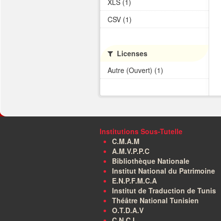
XLS (1)
CSV (1)
Licenses
Autre (Ouvert) (1)
Institutions Sous-Tutelle
C.M.A.M
A.M.V.P.P.C
Bibliothèque Nationale
Institut National du Patrimoine
E.N.P.F.M.C.A
Institut de Traduction de Tunis
Théâtre National Tunisien
O.T.D.A.V
C.N.C.I