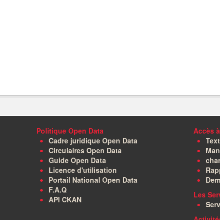
Politique Open Data
Accès à
Cadre juridique Open Data
Text
Circulaires Open Data
Manu
Guide Open Data
char
Licence d'utilisation
Rapp
Portail National Open Data
Dem
F.A.Q
Les Ser
API CKAN
Serv
Activit