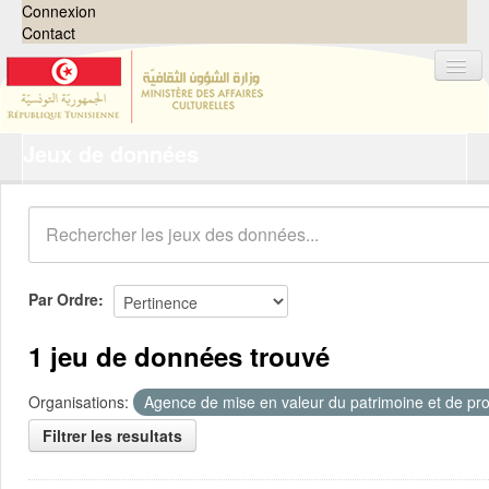
Connexion
Contact
Jeux de données
Jeux de données
Organisations
Groupes
Demandes
0
Par Ordre
À propos
1 jeu de données trouvé
Organisations:
Agence de mise en valeur du patrimoine et de pro
Filtrer les resultats