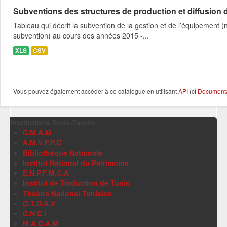
Subventions des structures de production et diffusion d
Tableau qui décrit la subvention de la gestion et de l’équipement
subvention) au cours des années 2015 -...
XLS
CSV
Vous pouvez également accéder à ce catalogue en utilisant
API
(cf
Documentat
Institutions Sous-Tutelle
C.M.A.M
A.M.V.P.P.C
Bibliothèque Nationale
Institut National du Patrimoine
E.N.P.F.M.C.A
Institut de Traduction de Tunis
Théâtre National Tunisien
O.T.D.A.V
C.N.C.I
M.A.C.A.M