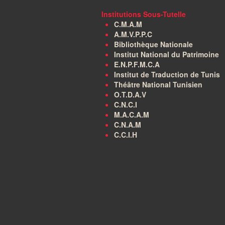
Institutions Sous-Tutelle
C.M.A.M
A.M.V.P.P.C
Bibliothèque Nationale
Institut National du Patrimoine
E.N.P.F.M.C.A
Institut de Traduction de Tunis
Théâtre National Tunisien
O.T.D.A.V
C.N.C.I
M.A.C.A.M
C.N.A.M
C.C.I.H