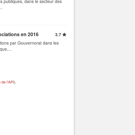
s publiques, dans le secteur des
..
ociations en 2016
3.7
tions par Gouvernorat dans les
que,...
de l'API
).