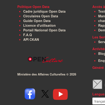
Politique Open Data
Accès à
Cadre juridique Open Data
Text
Circulaires Open Data
Manu
Guide Open Data
char
Licence d'utilisation
Rapp
Portail National Open Data
Dem
F.A.Q
Les Ser
API CKAN
Serv
Activit
Blo
Enq
Généré 
Ministère des Affaires Culturelles ©
2026
Langue