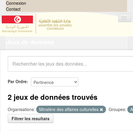
Connexion
Contact
Jeux de données
Jeux de données
Organisations
Groupes
Demandes
0
Par Ordre
À propos
2 jeux de données trouvés
Organisations:
Minstère des affaires culturelles
Groupes:
A
Filtrer les resultats