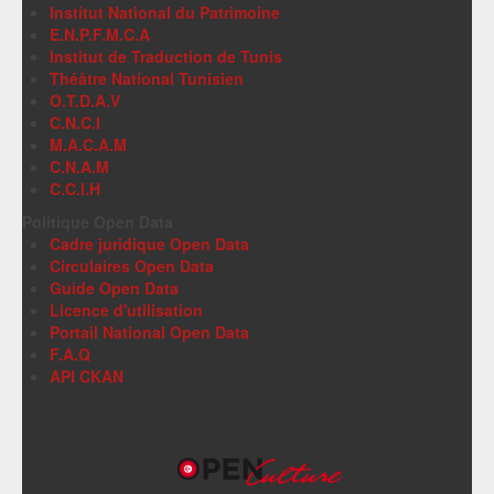
Institut National du Patrimoine
E.N.P.F.M.C.A
Institut de Traduction de Tunis
Théâtre National Tunisien
O.T.D.A.V
C.N.C.I
M.A.C.A.M
C.N.A.M
C.C.I.H
Politique Open Data
Cadre juridique Open Data
Circulaires Open Data
Guide Open Data
Licence d'utilisation
Portail National Open Data
F.A.Q
API CKAN