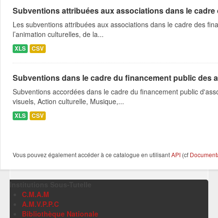
Subventions attribuées aux associations dans le cadre
Les subventions attribuées aux associations dans le cadre des fina
l’animation culturelles, de la...
XLS
CSV
Subventions dans le cadre du financement public des a
Subventions accordées dans le cadre du financement public d'asso
visuels, Action culturelle, Musique,...
XLS
CSV
Vous pouvez également accéder à ce catalogue en utilisant
API
(cf
Documentat
Institutions Sous-Tutelle
C.M.A.M
A.M.V.P.P.C
Bibliothèque Nationale