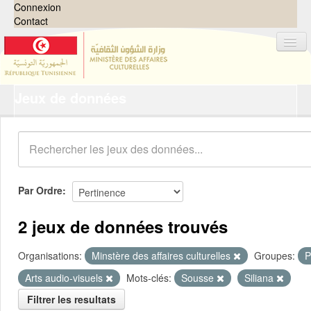
Connexion
Contact
Jeux de données
Jeux de données
Organisations
Groupes
Demandes
0
Par Ordre
À propos
2 jeux de données trouvés
Organisations:
Minstère des affaires culturelles
Groupes:
P
Arts audio-visuels
Mots-clés:
Sousse
Siliana
Filtrer les resultats