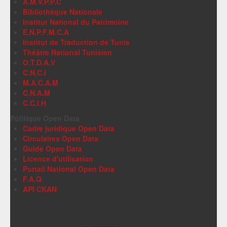
A.M.V.P.P.C
Bibliothèque Nationale
Institut National du Patrimoine
E.N.P.F.M.C.A
Institut de Traduction de Tunis
Théâtre National Tunisien
O.T.D.A.V
C.N.C.I
M.A.C.A.M
C.N.A.M
C.C.I.H
Politique Open Data
Cadre juridique Open Data
Circulaires Open Data
Guide Open Data
Licence d'utilisation
Portail National Open Data
F.A.Q
API CKAN