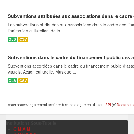
Subventions attribuées aux associations dans le cadre
Les subventions attribuées aux associations dans le cadre des fina
l’animation culturelles, de la...
XLS
CSV
Subventions dans le cadre du financement public des a
Subventions accordées dans le cadre du financement public d'asso
visuels, Action culturelle, Musique,...
XLS
CSV
Vous pouvez également accéder à ce catalogue en utilisant
API
(cf
Documentat
Institutions Sous-Tutelle
C.M.A.M