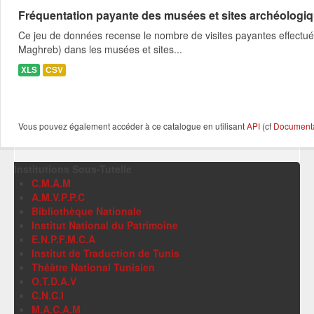
Fréquentation payante des musées et sites archéologi
Ce jeu de données recense le nombre de visites payantes effectué
Maghreb) dans les musées et sites...
XLS
CSV
Vous pouvez également accéder à ce catalogue en utilisant
API
(cf
Documentat
Institutions Sous-Tutelle
C.M.A.M
A.M.V.P.P.C
Bibliothèque Nationale
Institut National du Patrimoine
E.N.P.F.M.C.A
Institut de Traduction de Tunis
Théâtre National Tunisien
O.T.D.A.V
C.N.C.I
M.A.C.A.M