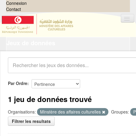
Connexion
Contact
Jeux de données
Jeux de données
Organisations
Groupes
Demandes
0
Par Ordre
À propos
1 jeu de données trouvé
Organisations:
Minstère des affaires culturelles
Groupes:
P
Filtrer les resultats