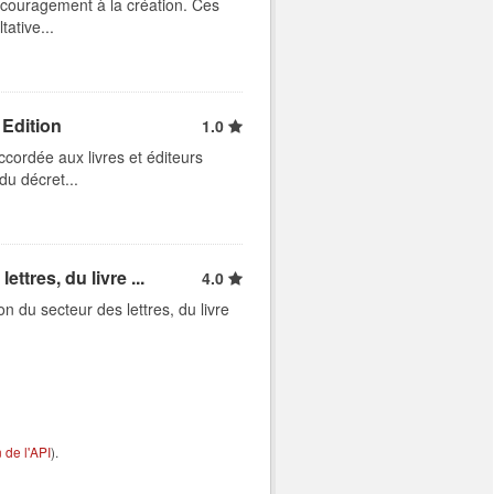
ncouragement à la création. Ces
ative...
 Edition
1.0
cordée aux livres et éditeurs
du décret...
ttres, du livre ...
4.0
n du secteur des lettres, du livre
de l'API
).