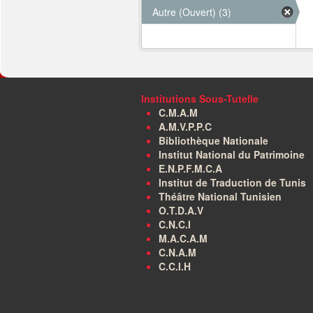
Autre (Ouvert) (3)
Institutions Sous-Tutelle
C.M.A.M
A.M.V.P.P.C
Bibliothèque Nationale
Institut National du Patrimoine
E.N.P.F.M.C.A
Institut de Traduction de Tunis
Théâtre National Tunisien
O.T.D.A.V
C.N.C.I
M.A.C.A.M
C.N.A.M
C.C.I.H