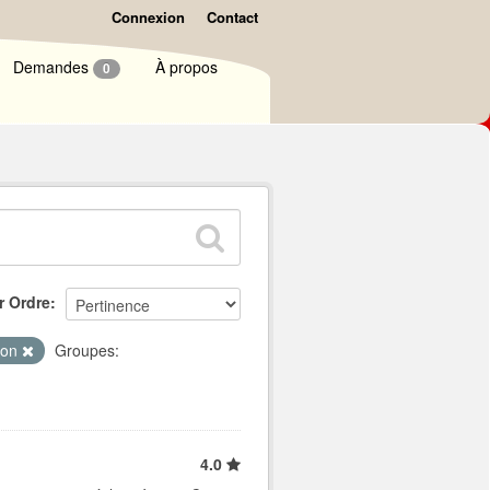
Connexion
Contact
Demandes
À propos
0
r Ordre
tion
Groupes:
4.0