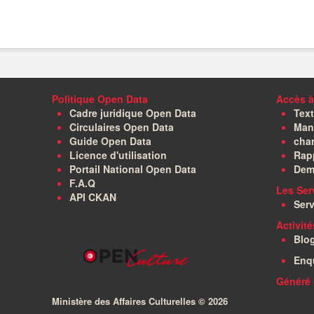
Politique Open Data
Accès à
Cadre juridique Open Data
Text
Circulaires Open Data
Manu
Guide Open Data
char
Licence d'utilisation
Rapp
Portail National Open Data
Dem
F.A.Q
Les Ser
API CKAN
Serv
Activit
Blo
Enq
Généré 
Ministère des Affaires Culturelles ©
2026