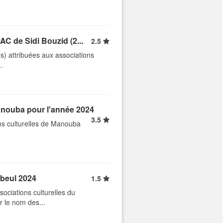
C de Sidi Bouzid (2...
2.5
ns) attribuées aux associations
.
anouba pour l'année 2024
3.5
ns culturelles de Manouba
abeul 2024
1.5
ociations culturelles du
r le nom des...