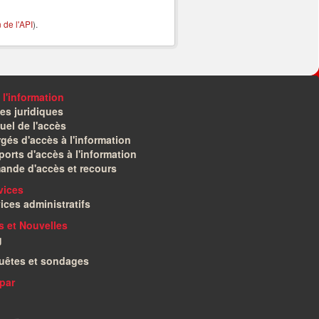
de l'API
).
 l'information
es juridiques
el de l'accès
gés d'accès à l'information
orts d'accès à l'information
ande d'accès et recours
vices
ices administratifs
és et Nouvelles
g
uêtes et sondages
par