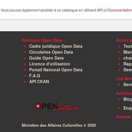
Vous pouvez également accéder à ce catalogue en utilisant
API
(cf
Documentation 
Politique Open Data
Accès à
Cadre juridique Open Data
Text
Circulaires Open Data
Manu
Guide Open Data
char
Licence d'utilisation
Rapp
Portail National Open Data
Dem
F.A.Q
Les Ser
API CKAN
Serv
Activit
Blo
Enq
Généré 
Ministère des Affaires Culturelles ©
2026