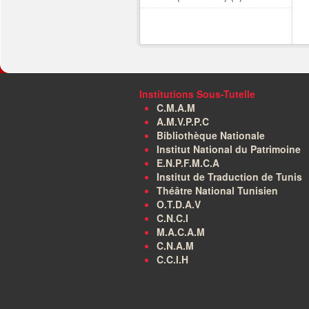
Institutions Sous-Tutelle
C.M.A.M
A.M.V.P.P.C
Bibliothèque Nationale
Institut National du Patrimoine
E.N.P.F.M.C.A
Institut de Traduction de Tunis
Théâtre National Tunisien
O.T.D.A.V
C.N.C.I
M.A.C.A.M
C.N.A.M
C.C.I.H