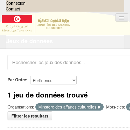
Connexion
Contact
Jeux de données
Jeux de données
Organisations
Groupes
Demandes
0
Par Ordre
À propos
1 jeu de données trouvé
Organisations:
Minstère des affaires culturelles
Mots-clés:
Filtrer les resultats