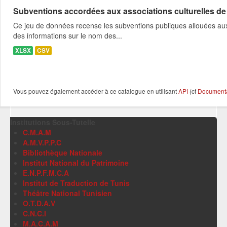
Subventions accordées aux associations culturelles d
Ce jeu de données recense les subventions publiques allouées aux 
des informations sur le nom des...
XLSX
CSV
Vous pouvez également accéder à ce catalogue en utilisant
API
(cf
Documentat
Institutions Sous-Tutelle
C.M.A.M
A.M.V.P.P.C
Bibliothèque Nationale
Institut National du Patrimoine
E.N.P.F.M.C.A
Institut de Traduction de Tunis
Théâtre National Tunisien
O.T.D.A.V
C.N.C.I
M.A.C.A.M